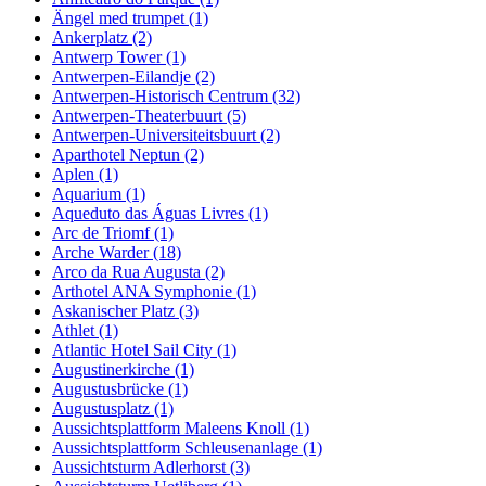
Ängel med trumpet (1)
Ankerplatz (2)
Antwerp Tower (1)
Antwerpen-Eilandje (2)
Antwerpen-Historisch Centrum (32)
Antwerpen-Theaterbuurt (5)
Antwerpen-Universiteitsbuurt (2)
Aparthotel Neptun (2)
Aplen (1)
Aquarium (1)
Aqueduto das Águas Livres (1)
Arc de Triomf (1)
Arche Warder (18)
Arco da Rua Augusta (2)
Arthotel ANA Symphonie (1)
Askanischer Platz (3)
Athlet (1)
Atlantic Hotel Sail City (1)
Augustinerkirche (1)
Augustusbrücke (1)
Augustusplatz (1)
Aussichtsplattform Maleens Knoll (1)
Aussichtsplattform Schleusenanlage (1)
Aussichtsturm Adlerhorst (3)