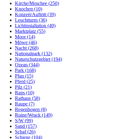
Kirche/Moschee (250)
Knochen (10)
Konzert/Auftritt (39)
Leuchtturm (36)
Lichtinstallation (49)
Marktplatz (55)
Moor (14)
Möwe (46)
Nacht (268)
Nationalpark (132)
Naturschutzgebiet (194)
Ozean (344)
Park (168)
Pfau (15)
Pferd (25)
Pilz (21)
Raps (10)
Rathaus (58)
Raupe (7)
Regenbogen (8)
Ruine/Wrack (149)
S/W (99)
Sand (157)
Schaf (26)
Schiene (104)