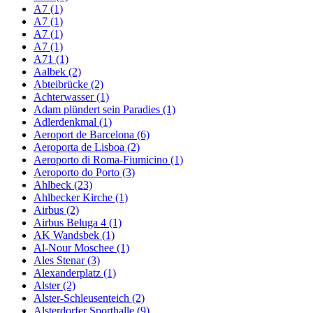
A7 (1)
A7 (1)
A7 (1)
A7 (1)
A71 (1)
Aalbek (2)
Abteibrücke (2)
Achterwasser (1)
Adam plündert sein Paradies (1)
Adlerdenkmal (1)
Aeroport de Barcelona (6)
Aeroporta de Lisboa (2)
Aeroporto di Roma-Fiumicino (1)
Aeroporto do Porto (3)
Ahlbeck (23)
Ahlbecker Kirche (1)
Airbus (2)
Airbus Beluga 4 (1)
AK Wandsbek (1)
Al-Nour Moschee (1)
Ales Stenar (3)
Alexanderplatz (1)
Alster (2)
Alster-Schleusenteich (2)
Alsterdorfer Sporthalle (9)