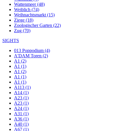
Wattenmeer (48)
Weiblich (74)
Weihnachtsmarkt (15)
Ziege (18)
Zoologischer Garten (22)
Zug (70)
SIGHTS
013 Poppodium (4)
A'DAM Toren (2)
A1 (2)
A1 (1)
A1 (2)
A1 (1)
A1 (1)
A113 (1)
A14 (1)
A23 (1)
A23 (1)
A24 (1)
A31 (1)
A36 (1)
A40 (1)
A67 (1)