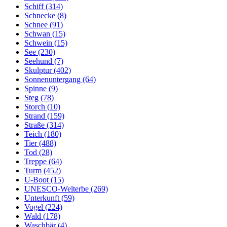
Schiff (314)
Schnecke (8)
Schnee (91)
Schwan (15)
Schwein (15)
See (230)
Seehund (7)
Skulptur (402)
Sonnenuntergang (64)
Spinne (9)
Steg (78)
Storch (10)
Strand (159)
Straße (314)
Teich (180)
Tier (488)
Tod (28)
Treppe (64)
Turm (452)
U-Boot (15)
UNESCO-Welterbe (269)
Unterkunft (59)
Vogel (224)
Wald (178)
Waschbär (4)