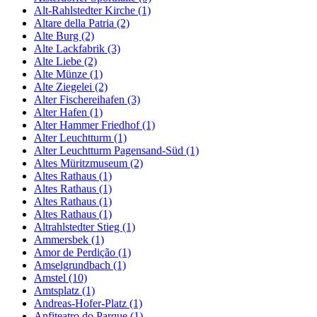
Alt-Rahlstedter Kirche (1)
Altare della Patria (2)
Alte Burg (2)
Alte Lackfabrik (3)
Alte Liebe (2)
Alte Münze (1)
Alte Ziegelei (2)
Alter Fischereihafen (3)
Alter Hafen (1)
Alter Hammer Friedhof (1)
Alter Leuchtturm (1)
Alter Leuchtturm Pagensand-Süd (1)
Altes Müritzmuseum (2)
Altes Rathaus (1)
Altes Rathaus (1)
Altes Rathaus (1)
Altes Rathaus (1)
Altrahlstedter Stieg (1)
Ammersbek (1)
Amor de Perdição (1)
Amselgrundbach (1)
Amstel (10)
Amtsplatz (1)
Andreas-Hofer-Platz (1)
Anfiteatro do Parque (1)