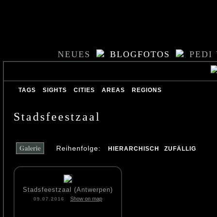
NEUES
BLOGFOTOS
PEDI
TAGS
SIGHTS
CITIES
AREAS
REGIONS
Stadsfeestzaal
Galerie
Reihenfolge:
HIERARCHISCH
ZUFÄLLIG
Stadsfeestzaal (Antwerpen)
Show on map
09.07.2016