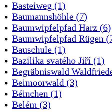
Basteiweg (1)
Baumannshöhle (7)
Baumwipfelpfad Harz (6)
Baumwipfelpfad Rügen (
Bauschule (1)
Bazilika svatého Jiří (1)
Begräbniswald Waldfried
Beimoorwald (3)
Béinchen (1)
Belém (3)