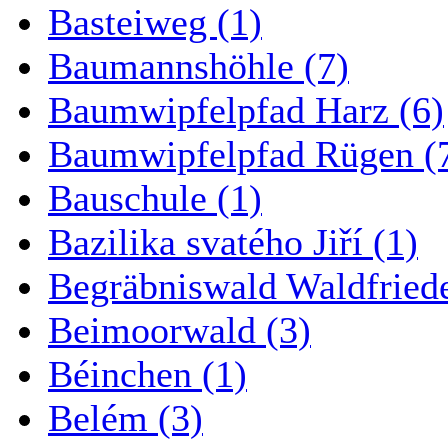
Basteiweg (1)
Baumannshöhle (7)
Baumwipfelpfad Harz (6)
Baumwipfelpfad Rügen (
Bauschule (1)
Bazilika svatého Jiří (1)
Begräbniswald Waldfried
Beimoorwald (3)
Béinchen (1)
Belém (3)