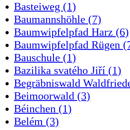
Basteiweg (1)
Baumannshöhle (7)
Baumwipfelpfad Harz (6)
Baumwipfelpfad Rügen (
Bauschule (1)
Bazilika svatého Jiří (1)
Begräbniswald Waldfried
Beimoorwald (3)
Béinchen (1)
Belém (3)