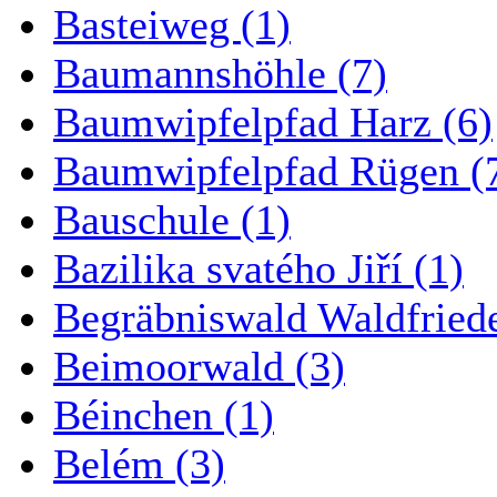
Basteiweg (1)
Baumannshöhle (7)
Baumwipfelpfad Harz (6)
Baumwipfelpfad Rügen (
Bauschule (1)
Bazilika svatého Jiří (1)
Begräbniswald Waldfried
Beimoorwald (3)
Béinchen (1)
Belém (3)