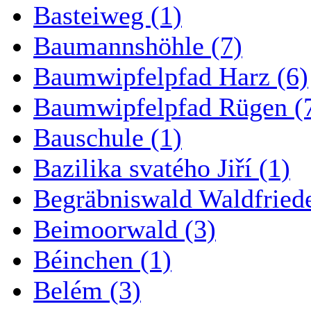
Basteiweg (1)
Baumannshöhle (7)
Baumwipfelpfad Harz (6)
Baumwipfelpfad Rügen (
Bauschule (1)
Bazilika svatého Jiří (1)
Begräbniswald Waldfried
Beimoorwald (3)
Béinchen (1)
Belém (3)