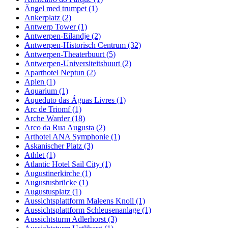
Ängel med trumpet (1)
Ankerplatz (2)
Antwerp Tower (1)
Antwerpen-Eilandje (2)
Antwerpen-Historisch Centrum (32)
Antwerpen-Theaterbuurt (5)
Antwerpen-Universiteitsbuurt (2)
Aparthotel Neptun (2)
Aplen (1)
Aquarium (1)
Aqueduto das Águas Livres (1)
Arc de Triomf (1)
Arche Warder (18)
Arco da Rua Augusta (2)
Arthotel ANA Symphonie (1)
Askanischer Platz (3)
Athlet (1)
Atlantic Hotel Sail City (1)
Augustinerkirche (1)
Augustusbrücke (1)
Augustusplatz (1)
Aussichtsplattform Maleens Knoll (1)
Aussichtsplattform Schleusenanlage (1)
Aussichtsturm Adlerhorst (3)