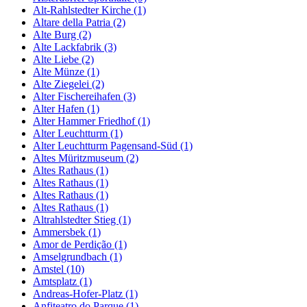
Alt-Rahlstedter Kirche (1)
Altare della Patria (2)
Alte Burg (2)
Alte Lackfabrik (3)
Alte Liebe (2)
Alte Münze (1)
Alte Ziegelei (2)
Alter Fischereihafen (3)
Alter Hafen (1)
Alter Hammer Friedhof (1)
Alter Leuchtturm (1)
Alter Leuchtturm Pagensand-Süd (1)
Altes Müritzmuseum (2)
Altes Rathaus (1)
Altes Rathaus (1)
Altes Rathaus (1)
Altes Rathaus (1)
Altrahlstedter Stieg (1)
Ammersbek (1)
Amor de Perdição (1)
Amselgrundbach (1)
Amstel (10)
Amtsplatz (1)
Andreas-Hofer-Platz (1)
Anfiteatro do Parque (1)