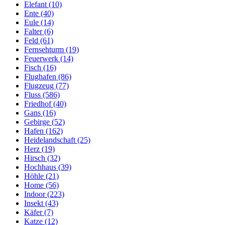
Elefant (10)
Ente (40)
Eule (14)
Falter (6)
Feld (61)
Fernsehturm (19)
Feuerwerk (14)
Fisch (16)
Flughafen (86)
Flugzeug (77)
Fluss (586)
Friedhof (40)
Gans (16)
Gebirge (52)
Hafen (162)
Heidelandschaft (25)
Herz (19)
Hirsch (32)
Hochhaus (39)
Höhle (21)
Home (56)
Indoor (223)
Insekt (43)
Käfer (7)
Katze (12)