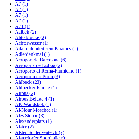
A7 (1)
A7 (1)
A7 (1)
A7 (1)
A71 (1)
Aalbek (2)
Abteibrücke (2)
Achterwasser (1)
Adam plündert sein Paradies (1)
Adlerdenkmal (1)
Aeroport de Barcelona (6)
Aeroporta de Lisboa (2)
Aeroporto di Roma-Fiumicino (1)
Aeroporto do Porto (3)
Ahlbeck (23)
Ahlbecker Kirche (1)
Airbus (2)
Airbus Beluga 4 (1)
AK Wandsbek (1)
Al-Nour Moschee (1)
Ales Stenar (3)
Alexanderplatz (1)
Alster (2)
Alster-Schleusenteich (2)
Alsterdorfer Sporthalle (9)