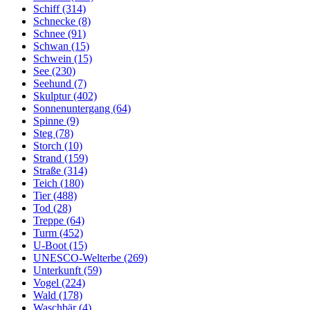
Schiff (314)
Schnecke (8)
Schnee (91)
Schwan (15)
Schwein (15)
See (230)
Seehund (7)
Skulptur (402)
Sonnenuntergang (64)
Spinne (9)
Steg (78)
Storch (10)
Strand (159)
Straße (314)
Teich (180)
Tier (488)
Tod (28)
Treppe (64)
Turm (452)
U-Boot (15)
UNESCO-Welterbe (269)
Unterkunft (59)
Vogel (224)
Wald (178)
Waschbär (4)