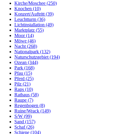
Kirche/Moschee (250)
Knochen (10)
Konzert/Auftritt (39)
Leuchtturm (36)
Lichtinstallation (49)
Marktplatz (55)
Moor (14)
Möwe (46)
Nacht (268)
Nationalpark (132)
Naturschutzgebiet (194)
Ozean (344)
Park (168)
Pfau (15)
Pferd (25)
Pilz (21)
Raps (10)
Rathaus (58)
Raupe (7)
Regenbogen (8)
Ruine/Wrack (149)
S/W (99)
Sand (157)
Schaf (26)
Schiene (104)