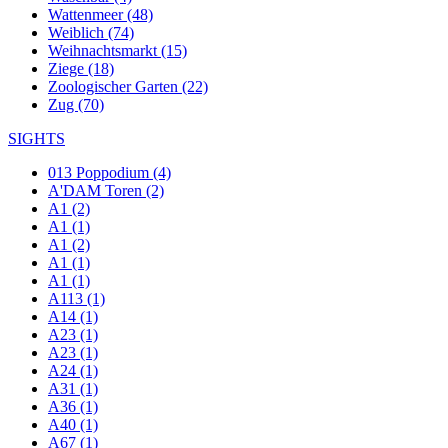
Wattenmeer (48)
Weiblich (74)
Weihnachtsmarkt (15)
Ziege (18)
Zoologischer Garten (22)
Zug (70)
SIGHTS
013 Poppodium (4)
A'DAM Toren (2)
A1 (2)
A1 (1)
A1 (2)
A1 (1)
A1 (1)
A113 (1)
A14 (1)
A23 (1)
A23 (1)
A24 (1)
A31 (1)
A36 (1)
A40 (1)
A67 (1)