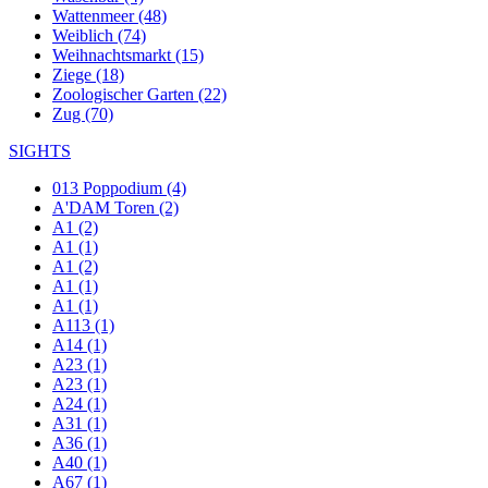
Wattenmeer (48)
Weiblich (74)
Weihnachtsmarkt (15)
Ziege (18)
Zoologischer Garten (22)
Zug (70)
SIGHTS
013 Poppodium (4)
A'DAM Toren (2)
A1 (2)
A1 (1)
A1 (2)
A1 (1)
A1 (1)
A113 (1)
A14 (1)
A23 (1)
A23 (1)
A24 (1)
A31 (1)
A36 (1)
A40 (1)
A67 (1)