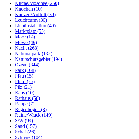
Kirche/Moschee (250)
Knochen (10)
Konzert/Auftritt (39)
Leuchtturm (36)
Lichtinstallation (49)
Marktplatz (55)
Moor (14)
Möwe (46)
Nacht (268)
Nationalpark (132)
Naturschutzgebiet (194)
Ozean (344)
Park (168)
Pfau (15)
Pferd (25)
Pilz (21)
Raps (10)
Rathaus (58)
Raupe (7)
Regenbogen (8)
Ruine/Wrack (149)
S/W (99)
Sand (157)
Schaf (26)
Schiene (104)