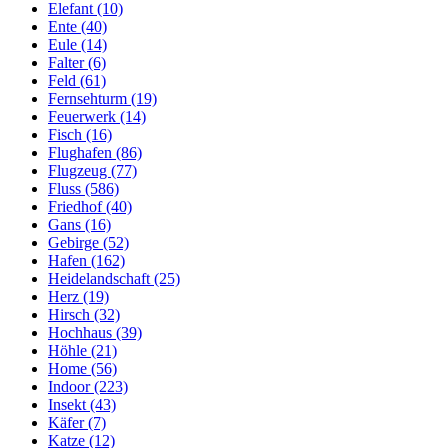
Elefant (10)
Ente (40)
Eule (14)
Falter (6)
Feld (61)
Fernsehturm (19)
Feuerwerk (14)
Fisch (16)
Flughafen (86)
Flugzeug (77)
Fluss (586)
Friedhof (40)
Gans (16)
Gebirge (52)
Hafen (162)
Heidelandschaft (25)
Herz (19)
Hirsch (32)
Hochhaus (39)
Höhle (21)
Home (56)
Indoor (223)
Insekt (43)
Käfer (7)
Katze (12)