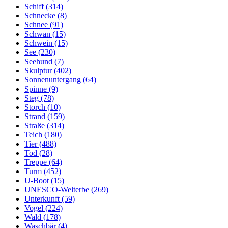
Schiff (314)
Schnecke (8)
Schnee (91)
Schwan (15)
Schwein (15)
See (230)
Seehund (7)
Skulptur (402)
Sonnenuntergang (64)
Spinne (9)
Steg (78)
Storch (10)
Strand (159)
Straße (314)
Teich (180)
Tier (488)
Tod (28)
Treppe (64)
Turm (452)
U-Boot (15)
UNESCO-Welterbe (269)
Unterkunft (59)
Vogel (224)
Wald (178)
Waschbär (4)