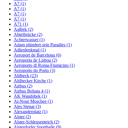
A7 (1)
A7 (1)
A7 (1)
A7 (1)
A71 (1)
Aalbek (2)
Abteibrücke (2)
Achterwasser (1)
Adam plündert sein Paradies (1)
Adlerdenkmal (1)
Aeroport de Barcelona (6)
Aeroporta de Lisboa (2)
Aeroporto di Roma-Fiumicino (1)
Aeroporto do Porto (3)
Ahlbeck (23)
Ahlbecker Kirche (1)
Airbus (2)
Airbus Beluga 4 (1)
AK Wandsbek (1)
Al-Nour Moschee (1)
Ales Stenar (3)
Alexanderplatz (1)
Alster (2)
Alster-Schleusenteich (2)
Alsterdorfer Sporthalle (9)