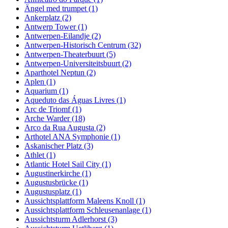
Ängel med trumpet (1)
Ankerplatz (2)
Antwerp Tower (1)
Antwerpen-Eilandje (2)
Antwerpen-Historisch Centrum (32)
Antwerpen-Theaterbuurt (5)
Antwerpen-Universiteitsbuurt (2)
Aparthotel Neptun (2)
Aplen (1)
Aquarium (1)
Aqueduto das Águas Livres (1)
Arc de Triomf (1)
Arche Warder (18)
Arco da Rua Augusta (2)
Arthotel ANA Symphonie (1)
Askanischer Platz (3)
Athlet (1)
Atlantic Hotel Sail City (1)
Augustinerkirche (1)
Augustusbrücke (1)
Augustusplatz (1)
Aussichtsplattform Maleens Knoll (1)
Aussichtsplattform Schleusenanlage (1)
Aussichtsturm Adlerhorst (3)