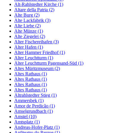
Alt-Rahlstedter Kirche (1)
Altare della Patria (2)
Alte Burg (2)
Alte Lackfabrik (3)
Alte Liebe (2)
Alte Münze (1)
Alte Ziegelei (2)
Alter Fischereihafen (3)
Alter Hafen (1)
Alter Hammer Friedhof (1)
Alter Leuchtturm (1)
Alter Leuchtturm Pagensand-Süd (1)
Altes Müritzmuseum (2)
Altes Rathaus (1)
Altes Rathaus (1)
Altes Rathaus (1)
Altes Rathaus (1)
Altrahlstedter Stieg (1)
Ammersbek (1)
Amor de Perdição (1)
Amselgrundbach (1)
Amstel (10)
Amtsplatz (1)
Andreas-Hofer-Platz (1)
Anfiteatro do Parque (1)