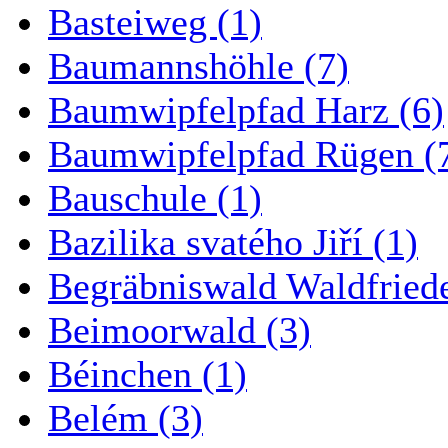
Basteiweg (1)
Baumannshöhle (7)
Baumwipfelpfad Harz (6)
Baumwipfelpfad Rügen (
Bauschule (1)
Bazilika svatého Jiří (1)
Begräbniswald Waldfried
Beimoorwald (3)
Béinchen (1)
Belém (3)