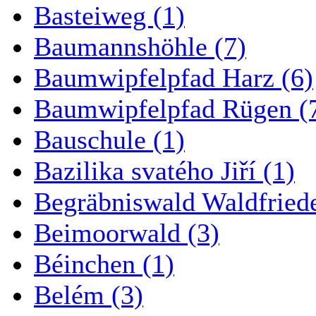
Basteiweg (1)
Baumannshöhle (7)
Baumwipfelpfad Harz (6)
Baumwipfelpfad Rügen (
Bauschule (1)
Bazilika svatého Jiří (1)
Begräbniswald Waldfried
Beimoorwald (3)
Béinchen (1)
Belém (3)