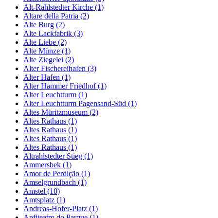
Alt-Rahlstedter Kirche (1)
Altare della Patria (2)
Alte Burg (2)
Alte Lackfabrik (3)
Alte Liebe (2)
Alte Münze (1)
Alte Ziegelei (2)
Alter Fischereihafen (3)
Alter Hafen (1)
Alter Hammer Friedhof (1)
Alter Leuchtturm (1)
Alter Leuchtturm Pagensand-Süd (1)
Altes Müritzmuseum (2)
Altes Rathaus (1)
Altes Rathaus (1)
Altes Rathaus (1)
Altes Rathaus (1)
Altrahlstedter Stieg (1)
Ammersbek (1)
Amor de Perdição (1)
Amselgrundbach (1)
Amstel (10)
Amtsplatz (1)
Andreas-Hofer-Platz (1)
Anfiteatro do Parque (1)