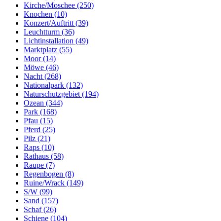
Kirche/Moschee (250)
Knochen (10)
Konzert/Auftritt (39)
Leuchtturm (36)
Lichtinstallation (49)
Marktplatz (55)
Moor (14)
Möwe (46)
Nacht (268)
Nationalpark (132)
Naturschutzgebiet (194)
Ozean (344)
Park (168)
Pfau (15)
Pferd (25)
Pilz (21)
Raps (10)
Rathaus (58)
Raupe (7)
Regenbogen (8)
Ruine/Wrack (149)
S/W (99)
Sand (157)
Schaf (26)
Schiene (104)