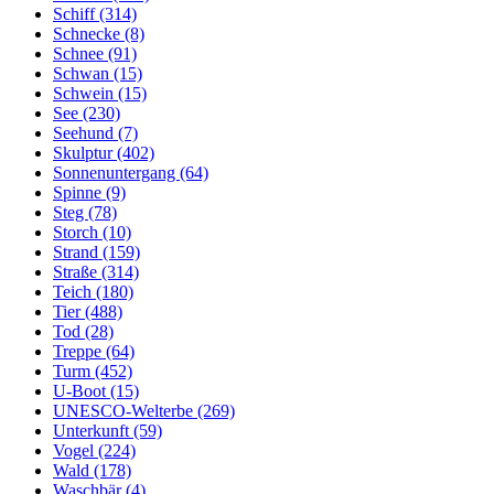
Schiff (314)
Schnecke (8)
Schnee (91)
Schwan (15)
Schwein (15)
See (230)
Seehund (7)
Skulptur (402)
Sonnenuntergang (64)
Spinne (9)
Steg (78)
Storch (10)
Strand (159)
Straße (314)
Teich (180)
Tier (488)
Tod (28)
Treppe (64)
Turm (452)
U-Boot (15)
UNESCO-Welterbe (269)
Unterkunft (59)
Vogel (224)
Wald (178)
Waschbär (4)