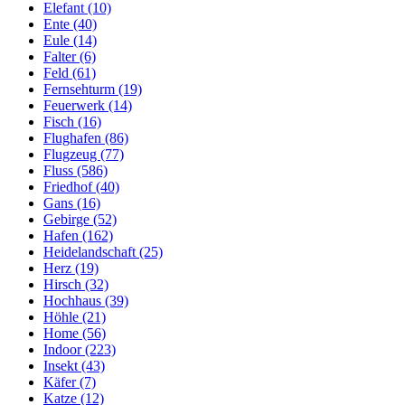
Elefant (10)
Ente (40)
Eule (14)
Falter (6)
Feld (61)
Fernsehturm (19)
Feuerwerk (14)
Fisch (16)
Flughafen (86)
Flugzeug (77)
Fluss (586)
Friedhof (40)
Gans (16)
Gebirge (52)
Hafen (162)
Heidelandschaft (25)
Herz (19)
Hirsch (32)
Hochhaus (39)
Höhle (21)
Home (56)
Indoor (223)
Insekt (43)
Käfer (7)
Katze (12)