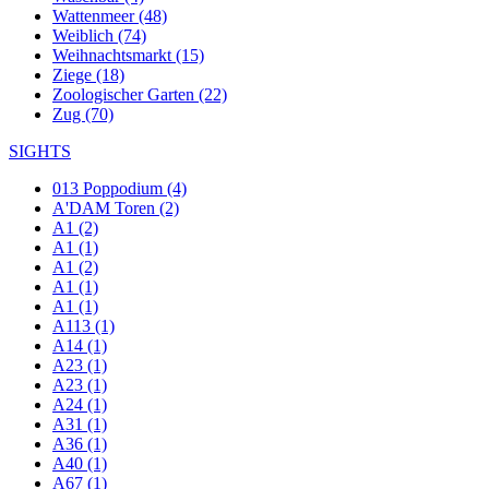
Wattenmeer (48)
Weiblich (74)
Weihnachtsmarkt (15)
Ziege (18)
Zoologischer Garten (22)
Zug (70)
SIGHTS
013 Poppodium (4)
A'DAM Toren (2)
A1 (2)
A1 (1)
A1 (2)
A1 (1)
A1 (1)
A113 (1)
A14 (1)
A23 (1)
A23 (1)
A24 (1)
A31 (1)
A36 (1)
A40 (1)
A67 (1)