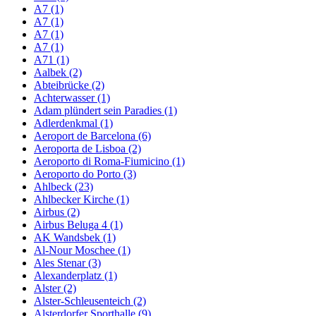
A7 (1)
A7 (1)
A7 (1)
A7 (1)
A71 (1)
Aalbek (2)
Abteibrücke (2)
Achterwasser (1)
Adam plündert sein Paradies (1)
Adlerdenkmal (1)
Aeroport de Barcelona (6)
Aeroporta de Lisboa (2)
Aeroporto di Roma-Fiumicino (1)
Aeroporto do Porto (3)
Ahlbeck (23)
Ahlbecker Kirche (1)
Airbus (2)
Airbus Beluga 4 (1)
AK Wandsbek (1)
Al-Nour Moschee (1)
Ales Stenar (3)
Alexanderplatz (1)
Alster (2)
Alster-Schleusenteich (2)
Alsterdorfer Sporthalle (9)