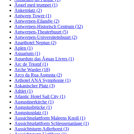
Ängel med trumpet (1)
Ankerplatz (2)
Antwerp Tower (1)
Antwerpen-Eilandje (2)
Antwerpen-Historisch Centrum (32)
Antwerpen-Theaterbuurt (5)
Antwerpen-Universiteitsbuurt (2)
Aparthotel Neptun (2)
Aplen (1)
Aquarium (1)
Aqueduto das Águas Livres (1)
Arc de Triomf (1)
Arche Warder (18)
Arco da Rua Augusta (2)
Arthotel ANA Symphonie (1)
Askanischer Platz (3)
Athlet (1)
Atlantic Hotel Sail City (1)
Augustinerkirche (1)
Augustusbrücke (1)
Augustusplatz (1)
Aussichtsplattform Maleens Knoll (1)
Aussichtsplattform Schleusenanlage (1)
Aussichtsturm Adlerhorst (3)