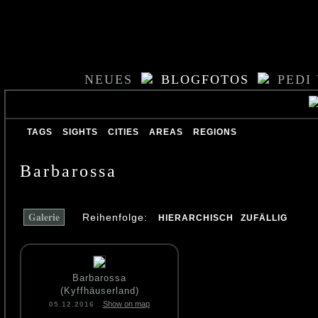
NEUES
BLOGFOTOS
PEDI
TAGS
SIGHTS
CITIES
AREAS
REGIONS
Barbarossa
Galerie
Reihenfolge:
HIERARCHISCH
ZUFÄLLIG
Barbarossa
(Kyffhäuserland)
Show on map
05.12.2016