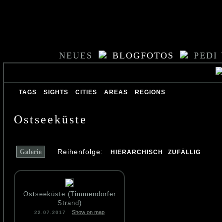
NEUES
BLOGFOTOS
PEDI
TAGS
SIGHTS
CITIES
AREAS
REGIONS
Ostseeküste
Galerie
Reihenfolge:
HIERARCHISCH
ZUFÄLLIG
Ostseeküste (Timmendorfer
Strand)
Show on map
22.07.2017