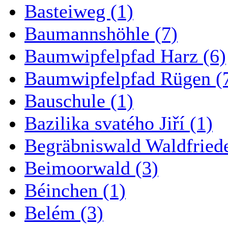
Basteiweg (1)
Baumannshöhle (7)
Baumwipfelpfad Harz (6)
Baumwipfelpfad Rügen (
Bauschule (1)
Bazilika svatého Jiří (1)
Begräbniswald Waldfried
Beimoorwald (3)
Béinchen (1)
Belém (3)