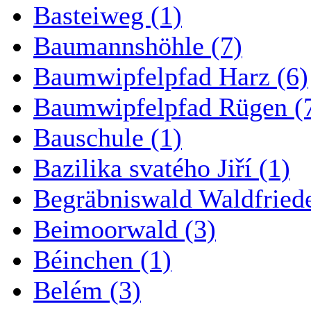
Basteiweg (1)
Baumannshöhle (7)
Baumwipfelpfad Harz (6)
Baumwipfelpfad Rügen (
Bauschule (1)
Bazilika svatého Jiří (1)
Begräbniswald Waldfried
Beimoorwald (3)
Béinchen (1)
Belém (3)